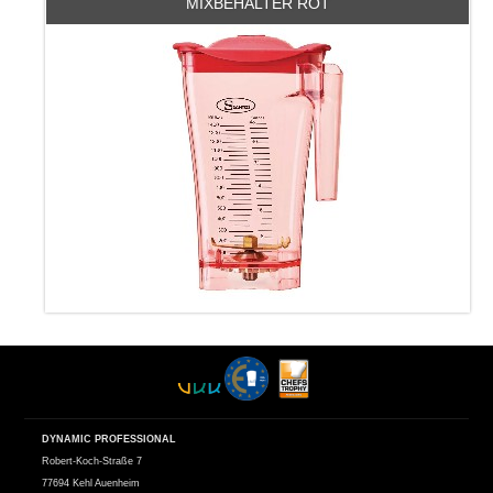
MIXBEHÄLTER ROT
DYNAMIC PROFESSIONAL
Robert-Koch-Straße 7
77694 Kehl Auenheim