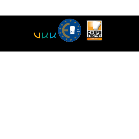
> 55 Jahre am Markt
UELL
UNTERNEHMEN
KOCHWELT
wsmeldungen
Über uns
Rezepte
novationen
Team
Karriere & Jobs
Partner & Sponsoring
MEDIEN