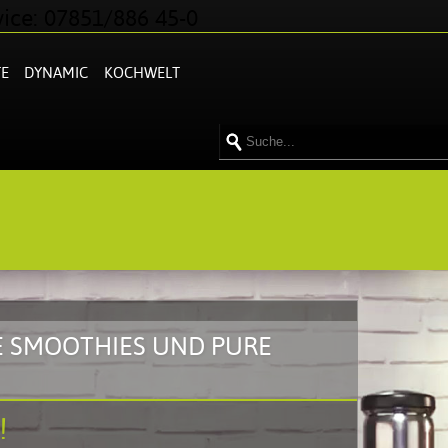
ice: 07851/886 45-0
E
DYNAMIC
KOCHWELT
GE SMOOTHIES UND PURE
!